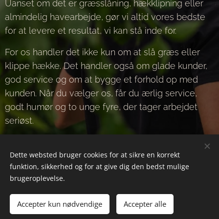
Uanset om det er græsslåning, hækklipning eller
almindelig havearbejde, gør vi altid vores bedste
for at levere et resultat, vi kan stå inde for.
For os handler det ikke kun om at slå græs eller
klippe hække. Det handler også om glade kunder,
god service og om at bygge et forhold op med
kunden. Når du vælger os, får du ærlig service,
godt humør og to unge fyre, der tager arbejdet
seriøst.
Dette websted bruger cookies for at sikre en korrekt
funktion, sikkerhed og for at give dig den bedst mulige
© 2026 Slagelse Haveservice
brugeroplevelse.
Alle rettigheder forbeholdes
Accepter kun nødvendige
Accepter alle
Cookies