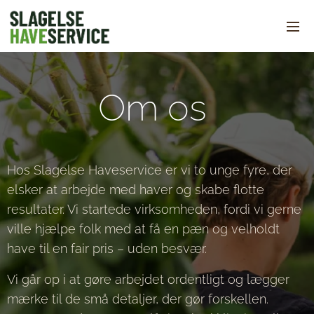
Om os
Hos Slagelse Haveservice er vi to unge fyre, der
elsker at arbejde med haver og skabe flotte
resultater. Vi startede virksomheden, fordi vi gerne
ville hjælpe folk med at få en pæn og velholdt
have til en fair pris – uden besvær.
Vi går op i at gøre arbejdet ordentligt og lægger
mærke til de små detaljer, der gør forskellen.